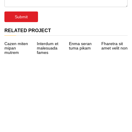
Submit
RELATED PROJECT
Cazen miten
Interdum et
Enma seran
Fharetra sit
mipan
malesuada
tuma pikam
amet velit non
mutrem
fames